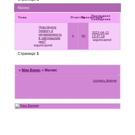
Магикс
Последнее
Тема
Ответов
Просмотров
сообщение
Чувствуете
тревогу и
2022-04-12
неуверенность
0
50
13:47:19
в завтрашнем
wqumcaonol
дне?
wqumcaonol
Страница:
1
»
Мир Винкс
»
Магикс
создать форум