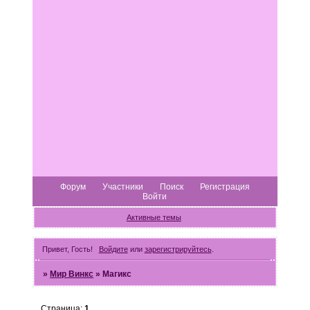
Форум
Участники
Поиск
Регистрация
Войти
Активные темы
Привет, Гость!
Войдите
или
зарегистрируйтесь
.
»
Мир Винкс
»
Магикс
Страница:
1